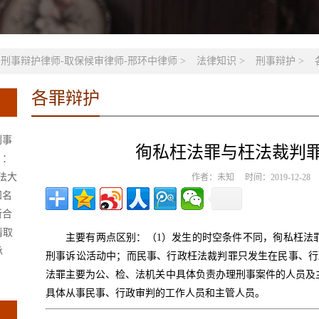
名刑事辩护律师-取保候审律师-邢环中律师
>
法律知识
>
刑事辩护
>
各罪辩护
刑事
徇私枉法罪与枉法裁判
）：
政法大
作者：未知 时间：2019-12-2
知名
所合
请取
主要有两点区别：（1）发生的时空条件不同，徇私枉法
承
刑事诉讼活动中；而民事、行政枉法裁判罪只发生在民事、行
法罪主要为公、检、法机关中具体负责办理刑事案件的人员及
具体从事民事、行政审判的工作人员和主管人员。