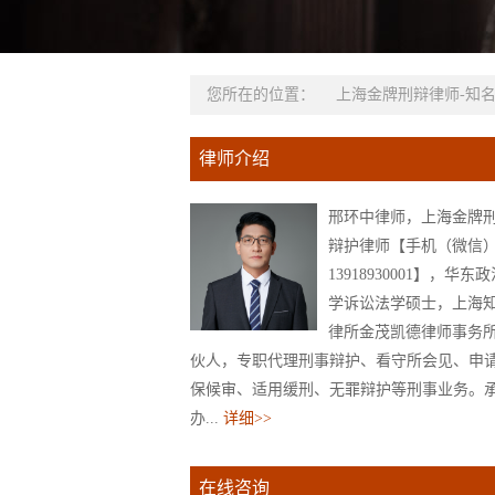
您所在的位置：
上海金牌刑辩律师-知
律师介绍
邢环中律师，上海金牌
辩护律师【手机（微信
13918930001】，华东
学诉讼法学硕士，上海
律所金茂凯德律师事务
伙人，专职代理刑事辩护、看守所会见、申
保候审、适用缓刑、无罪辩护等刑事业务。
办...
详细>>
在线咨询