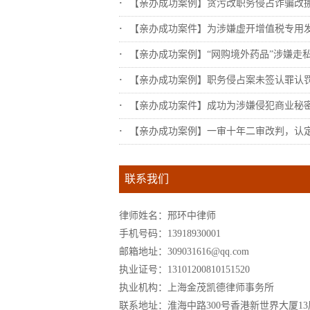
【亲办成功案例】贪污改职务侵占诈骗改挪用..
【亲办成功案件】为涉嫌虚开增值税专用发票..
【亲办成功案例】“网购境外药品”涉嫌走私.
【亲办成功案例】职务侵占案未签认罪认罚，..
【亲办成功案件】成功为涉嫌侵犯商业秘密罪..
【亲办成功案例】一审十年二审改判，认定不..
联系我们
律师姓名：邢环中律师
手机号码：13918930001
邮箱地址：309031616@qq.com
执业证号：13101200810151520
执业机构：上海金茂凯德律师事务所
联系地址：淮海中路300号香港新世界大厦13