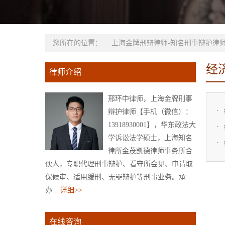
您所在的位置：
上海金牌刑辩律师-知名刑事辩护律师
经
律师介绍
邢环中律师，上海金牌刑事
辩护律师【手机（微信）：
13918930001】，华东政法大
学诉讼法学硕士，上海知名
律所金茂凯德律师事务所合
伙人，专职代理刑事辩护、看守所会见、申请取
保候审、适用缓刑、无罪辩护等刑事业务。承
办...
详细>>
在线咨询