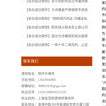
【亲办成功案例】贪污改职务侵占诈骗改挪用...
发
的
【亲办成功案件】为涉嫌虚开增值税专用发票...
不
【亲办成功案例】“网购境外药品”涉嫌走私...
存
【亲办成功案例】职务侵占案未签认罪认罚，...
例
为
【亲办成功案件】成功为涉嫌侵犯商业秘密罪...
第
【亲办成功案例】一审十年二审改判，认定不...
不
属
税
联系我们
发
法
律师姓名：邢环中律师
法
手机号码：13918930001
“
邮箱地址：309031616@qq.com
取
执业证号：13101200810151520
的
执业机构：上海金茂凯德律师事务所
决
联系地址：淮海中路300号香港新世界大厦13层