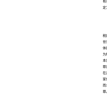
有
定
税
世
体
为
本
罪
在
家
而
罪