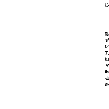
抵
见
“
处
于
款
假
也
过
论