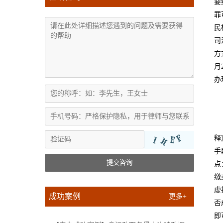
要
罪
民
司
方
月
办
释
手
提交咨询
点
缴
虚
成功案例
更多+
否
即